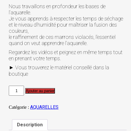
Nous travaillons en profondeur les bases de
l’aquarelle.
Je vous apprends à respecter les temps de séchage
et le niveau d’humidité pour maîtriser la fusion des
couleurs,
le raffinement de ces marrons violacés, l’essentiel
quand on veut apprendre l’aquarelle.
Regardez les vidéos et peignez en même temps tout
en prenant votre temps.
► Vous trouverez le matériel conseillé dans la
boutique
quantité
Ajouter au panier
de
AQUARELLE
GIRAFE
AQUARELLES
Catégorie :
NIVEAU
2-
COMPRIS
Description
30
MIN